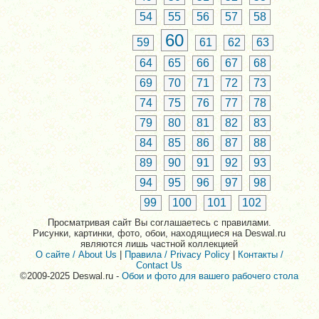
54
55
56
57
58
60
59
61
62
63
64
65
66
67
68
69
70
71
72
73
74
75
76
77
78
79
80
81
82
83
84
85
86
87
88
89
90
91
92
93
94
95
96
97
98
99
100
101
102
Просматривая сайт Вы соглашаетесь с правилами.
Рисунки, картинки, фото, обои, находящиеся на Deswal.ru
являются лишь частной коллекцией
О сайте / About Us
|
Правила / Privacy Policy
|
Контакты /
Contact Us
©2009-2025 Deswal.ru -
Обои и фото для вашего рабочего стола