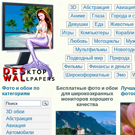
3D
Абстракция
Авиаци
Аниме
Глаза
Города и 
Девушки
Еда
Животные
Игры
Компьютеры
Корабли
Любовь
Мотоциклы
Муж
Мультфильмы
Новогод
Подводный мир
Природа
Фильмы
Финансы и деньги
Широкоформатные
Эмо
Фото и обои по
Бесплатные фото и обои
Лучш
категориям
для широкоэкранных
фото
мониторов хорошего
качества
3D обои
Абстракция
Авиация
Автомобили