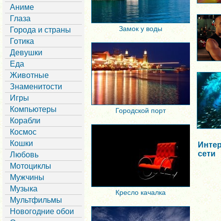
Аниме
Глаза
Замок у воды
Города и страны
Готика
Девушки
Еда
Животные
Знаменитости
Игры
Компьютеры
Городской порт
Корабли
Космос
Кошки
Интер
сети
Любовь
Мотоциклы
Мужчины
Музыка
Кресло качалка
Мультфильмы
Новогодние обои