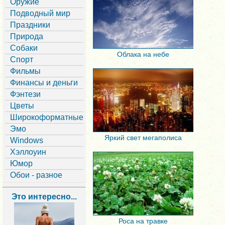
Оружие
Подводный мир
Праздники
Природа
Собаки
Облака на небе
Спорт
Фильмы
Финансы и деньги
Фэнтези
Цветы
Широкоформатные
Эмо
Яркий свет мегаполиса
Windows
Хэллоуин
Юмор
Обои - разное
Это интересно...
Роса на травке