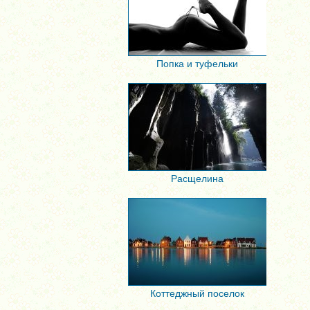
Попка и туфельки
Расщелина
Коттеджный поселок