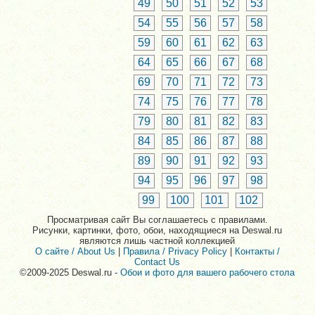
49
50
51
52
53
54
55
56
57
58
59
60
61
62
63
64
65
66
67
68
69
70
71
72
73
74
75
76
77
78
79
80
81
82
83
84
85
86
87
88
89
90
91
92
93
94
95
96
97
98
99
100
101
102
Просматривая сайт Вы соглашаетесь с правилами.
Рисунки, картинки, фото, обои, находящиеся на Deswal.ru
являются лишь частной коллекцией
О сайте / About Us
|
Правила / Privacy Policy
|
Контакты /
Contact Us
©2009-2025 Deswal.ru -
Обои и фото для вашего рабочего стола