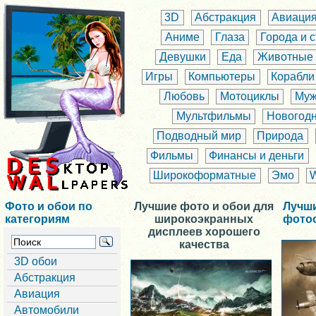
3D
Абстракция
Авиаци
Аниме
Глаза
Города и 
Девушки
Еда
Животные
Игры
Компьютеры
Корабли
Любовь
Мотоциклы
Муж
Мультфильмы
Новогод
Подводный мир
Природа
Фильмы
Финансы и деньги
Широкоформатные
Эмо
Фото и обои по
Лучшие фото и обои для
Лучш
категориям
широкоэкранных
фото
дисплеев хорошего
качества
3D обои
Абстракция
Авиация
Автомобили