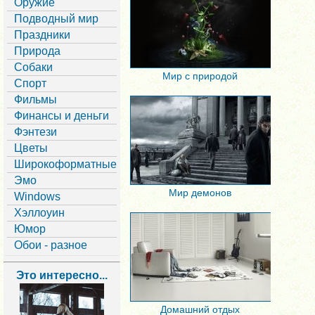
Оружие
Подводный мир
Праздники
Природа
Собаки
Мир с природой
Спорт
Фильмы
Финансы и деньги
Фэнтези
Цветы
Широкоформатные
Эмо
Мир демонов
Windows
Хэллоуин
Юмор
Обои - разное
Это интересно...
Домашний отдых