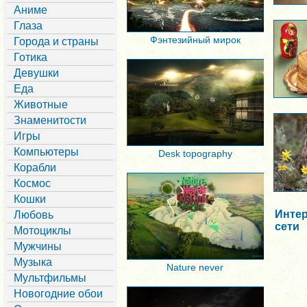
Аниме
Глаза
Фэнтезийный мирок
Города и страны
Готика
Девушки
Еда
Животные
Знаменитости
Игры
Компьютеры
Desk topography
Корабли
Космос
Кошки
Интер
Любовь
сети
Мотоциклы
Мужчины
Музыка
Nature never
Мультфильмы
Новогодние обои