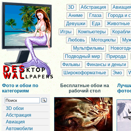
3D
Абстракция
Авиаци
Аниме
Глаза
Города и 
Девушки
Еда
Животные
Игры
Компьютеры
Корабли
Любовь
Мотоциклы
Муж
Мультфильмы
Новогод
Подводный мир
Природа
Фильмы
Финансы и деньги
Широкоформатные
Эмо
Фото и обои по
Бесплатные обои на
Лучш
категориям
рабочий стол
фото
3D обои
Абстракция
Авиация
Автомобили