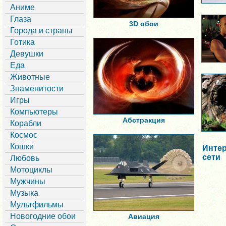
Аниме
Глаза
3D обои
Города и страны
Готика
Девушки
Еда
Животные
Знаменитости
Игры
Компьютеры
Абстракция
Корабли
Космос
Кошки
Интер
сети
Любовь
Мотоциклы
Мужчины
Музыка
Мультфильмы
Новогодние обои
Авиация