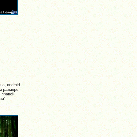
а, android.
м размере.
й правой
ом".