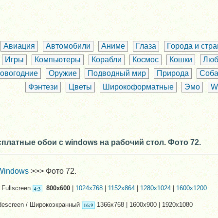
Авиация
Автомобили
Аниме
Глаза
Города и стр
Игры
Компьютеры
Корабли
Космос
Кошки
Люб
овогодние
Оружие
Подводный мир
Природа
Соба
Фэнтези
Цветы
Широкоформатные
Эмо
W
платные обои с windows на рабочий стол. Фото 72.
Windows
>>> Фото 72.
Fullscreen
800x600
|
1024x768
|
1152x864
|
1280x1024
|
1600x1200
descreen / Широкоэкранный
1366x768 | 1600x900 | 1920x1080