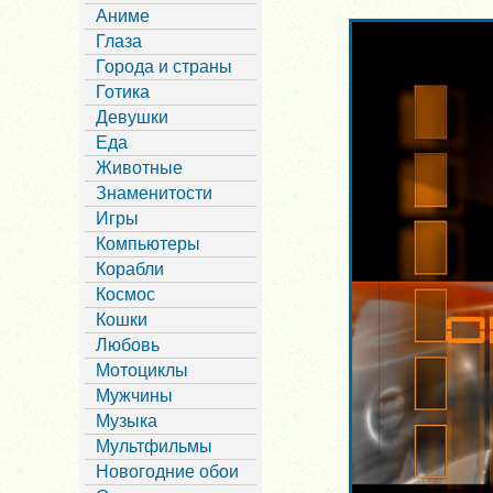
Аниме
Глаза
Города и страны
Готика
Девушки
Еда
Животные
Знаменитости
Игры
Компьютеры
Корабли
Космос
Кошки
Любовь
Мотоциклы
Мужчины
Музыка
Мультфильмы
Новогодние обои