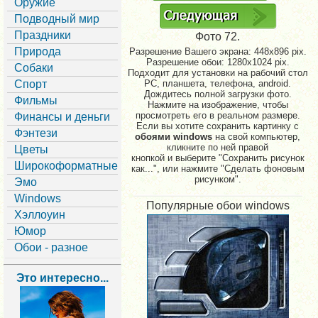
Оружие
Подводный мир
Праздники
Фото 72.
Природа
Разрешение Вашего экрана:
448x896 pix.
Разрешение обои: 1280x1024 pix.
Собаки
Подходит для установки на рабочий стол
Спорт
PC, планшета, телефона, android.
Дождитесь полной загрузки фото.
Фильмы
Нажмите на изображение, чтобы
просмотреть его в реальном размере.
Финансы и деньги
Если вы хотите сохранить картинку с
Фэнтези
обоями windows
на свой компьютер,
кликните по ней правой
Цветы
кнопкой и выберите "Сохранить рисунок
Широкоформатные
как...", или нажмите "Сделать фоновым
рисунком".
Эмо
Windows
Популярные обои windows
Хэллоуин
Юмор
Обои - разное
Это интересно...