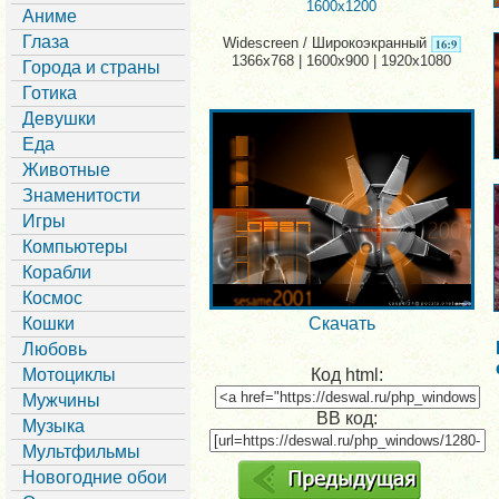
1600x1200
Аниме
Глаза
Widescreen / Широкоэкранный
1366x768 | 1600x900 | 1920x1080
Города и страны
Готика
Девушки
Еда
Животные
Знаменитости
Игры
Компьютеры
Корабли
Космос
Кошки
Скачать
Любовь
Мотоциклы
Код html:
Мужчины
BB код:
Музыка
Мультфильмы
Новогодние обои