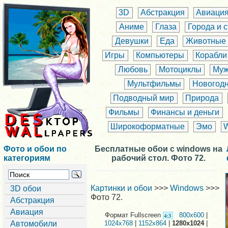
3D
Абстракция
Авиаци
Аниме
Глаза
Города и 
Девушки
Еда
Животные
Игры
Компьютеры
Корабли
Любовь
Мотоциклы
Муж
Мультфильмы
Новогод
Подводный мир
Природа
Фильмы
Финансы и деньги
Широкоформатные
Эмо
Фото и обои по
Бесплатные обои с windows на
категориям
рабочий стол. Фото 72.
Картинки и обои
>>>
Windows
>>>
3D обои
Фото 72.
Абстракция
Авиация
Формат Fullscreen
800x600
|
Автомобили
1024x768
|
1152x864
|
1280x1024
|