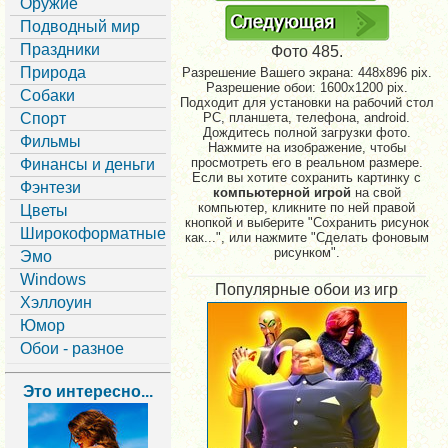
Оружие
Подводный мир
Праздники
Фото 485.
Природа
Разрешение Вашего экрана:
448x896 pix.
Разрешение обои: 1600x1200 pix.
Собаки
Подходит для установки на рабочий стол
Спорт
PC, планшета, телефона, android.
Дождитесь полной загрузки фото.
Фильмы
Нажмите на изображение, чтобы
просмотреть его в реальном размере.
Финансы и деньги
Если вы хотите сохранить картинку с
Фэнтези
компьютерной игрой
на свой
компьютер, кликните по ней правой
Цветы
кнопкой и выберите "Сохранить рисунок
Широкоформатные
как...", или нажмите "Сделать фоновым
рисунком".
Эмо
Windows
Популярные обои из игр
Хэллоуин
Юмор
Обои - разное
Это интересно...