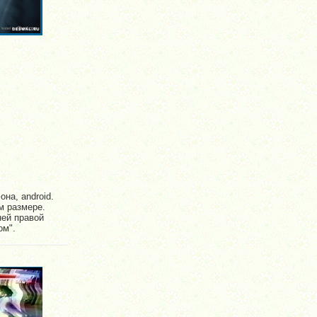
на, android.
м размере.
ней правой
ом".