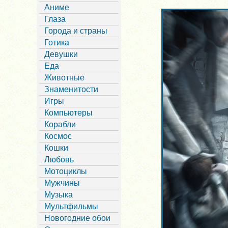
Аниме
Глаза
Города и страны
Готика
Девушки
Еда
Животные
Знаменитости
Игры
Компьютеры
Корабли
Космос
Кошки
Любовь
Мотоциклы
Мужчины
Музыка
Мультфильмы
Новогодние обои