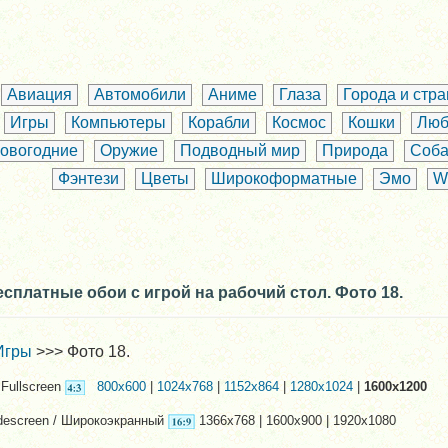
Авиация
Автомобили
Аниме
Глаза
Города и стр
Игры
Компьютеры
Корабли
Космос
Кошки
Люб
овогодние
Оружие
Подводный мир
Природа
Соба
Фэнтези
Цветы
Широкоформатные
Эмо
W
есплатные обои с игрой на рабочий стол. Фото 18.
Игры
>>> Фото 18.
Fullscreen
800x600
|
1024x768
|
1152x864
|
1280x1024
|
1600x1200
descreen / Широкоэкранный
1366x768 | 1600x900 | 1920x1080