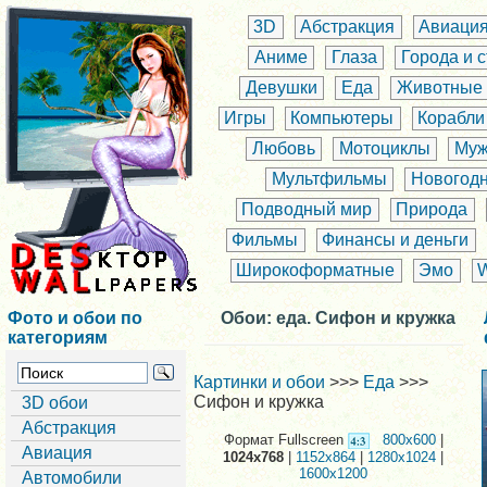
3D
Абстракция
Авиаци
Аниме
Глаза
Города и 
Девушки
Еда
Животные
Игры
Компьютеры
Корабли
Любовь
Мотоциклы
Муж
Мультфильмы
Новогод
Подводный мир
Природа
Фильмы
Финансы и деньги
Широкоформатные
Эмо
Фото и обои по
Обои: еда. Сифон и кружка
категориям
Картинки и обои
>>>
Еда
>>>
Сифон и кружка
3D обои
Абстракция
Формат Fullscreen
800x600
|
Авиация
1024x768
|
1152x864
|
1280x1024
|
1600x1200
Автомобили