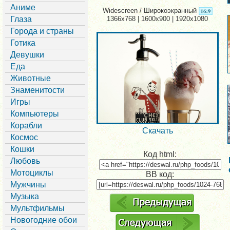
Аниме
Widescreen / Широкоэкранный
Глаза
1366x768 | 1600x900 | 1920x1080
Города и страны
Готика
Девушки
Еда
Животные
Знаменитости
Игры
Компьютеры
Корабли
Скачать
Космос
Кошки
Код html:
Любовь
Мотоциклы
BB код:
Мужчины
Музыка
Мультфильмы
Новогодние обои