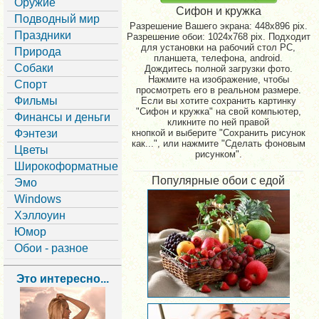
Оружие
Сифон и кружка
Подводный мир
Разрешение Вашего экрана:
448x896 pix.
Праздники
Разрешение обои: 1024x768 pix. Подходит
для установки на рабочий стол PC,
Природа
планшета, телефона, android.
Собаки
Дождитесь полной загрузки фото.
Нажмите на изображение, чтобы
Спорт
просмотреть его в реальном размере.
Фильмы
Если вы хотите сохранить картинку
"Сифон и кружка" на свой компьютер,
Финансы и деньги
кликните по ней правой
Фэнтези
кнопкой и выберите "Сохранить рисунок
как...", или нажмите "Сделать фоновым
Цветы
рисунком".
Широкоформатные
Популярные обои с едой
Эмо
Windows
Хэллоуин
Юмор
Обои - разное
Это интересно...