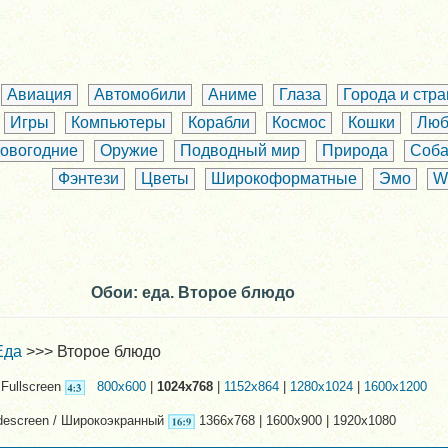
Авиация
Автомобили
Аниме
Глаза
Города и стр
Игры
Компьютеры
Корабли
Космос
Кошки
Люб
овогодние
Оружие
Подводный мир
Природа
Соба
Фэнтези
Цветы
Широкоформатные
Эмо
W
Обои: еда. Второе блюдо
Еда
>>> Второе блюдо
Fullscreen
800x600
|
1024x768
|
1152x864
|
1280x1024
|
1600x1200
descreen / Широкоэкранный
1366x768 | 1600x900 | 1920x1080