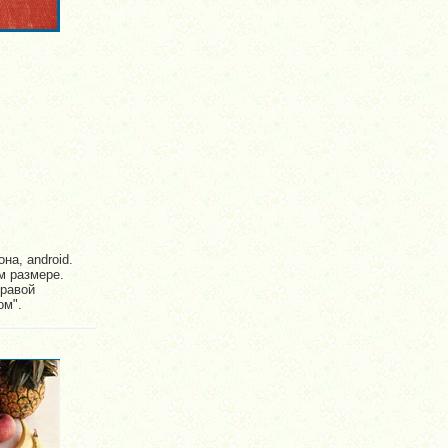
на, android.
м размере.
правой
ом".