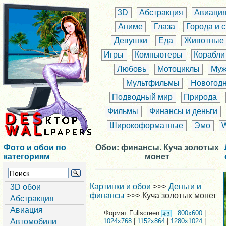
3D
Абстракция
Авиаци
Аниме
Глаза
Города и 
Девушки
Еда
Животные
Игры
Компьютеры
Корабли
Любовь
Мотоциклы
Муж
Мультфильмы
Новогод
Подводный мир
Природа
Фильмы
Финансы и деньги
Широкоформатные
Эмо
Фото и обои по
Обои: финансы. Куча золотых
категориям
монет
Картинки и обои
>>>
Деньги и
3D обои
финансы
>>> Куча золотых монет
Абстракция
Авиация
Формат Fullscreen
800x600
|
Автомобили
1024x768
|
1152x864
|
1280x1024
|