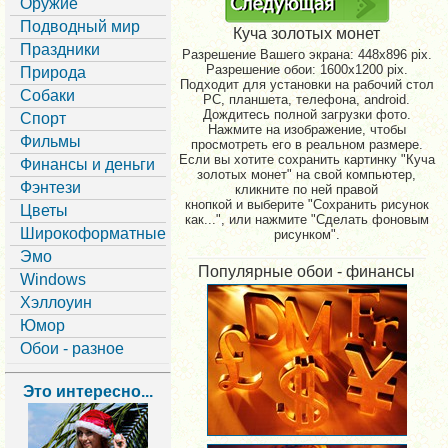
Оружие
Подводный мир
Куча золотых монет
Праздники
Разрешение Вашего экрана:
448x896 pix.
Разрешение обои: 1600x1200 pix.
Природа
Подходит для установки на рабочий стол
Собаки
PC, планшета, телефона, android.
Дождитесь полной загрузки фото.
Спорт
Нажмите на изображение, чтобы
Фильмы
просмотреть его в реальном размере.
Если вы хотите сохранить картинку "Куча
Финансы и деньги
золотых монет" на свой компьютер,
Фэнтези
кликните по ней правой
кнопкой и выберите "Сохранить рисунок
Цветы
как...", или нажмите "Сделать фоновым
Широкоформатные
рисунком".
Эмо
Популярные обои - финансы
Windows
Хэллоуин
Юмор
Обои - разное
Это интересно...