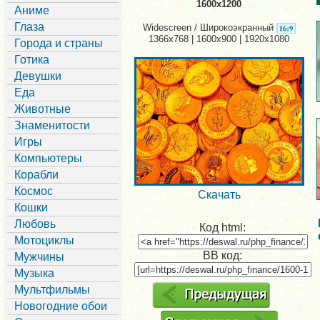
1600x1200
Аниме
Глаза
Widescreen / Широкоэкранный
1366x768 | 1600x900 | 1920x1080
Города и страны
Готика
Девушки
Еда
Животные
Знаменитости
Игры
Компьютеры
Корабли
Космос
Скачать
Кошки
Любовь
Код html:
Мотоциклы
BB код:
Мужчины
Музыка
Мультфильмы
Новогодние обои