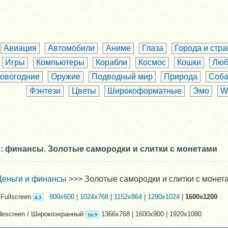
Авиация
Автомобили
Аниме
Глаза
Города и стр
Игры
Компьютеры
Корабли
Космос
Кошки
Люб
овогодние
Оружие
Подводный мир
Природа
Соба
Фэнтези
Цветы
Широкоформатные
Эмо
W
: финансы. Золотые самородки и слитки с монетами
Деньги и финансы
>>> Золотые самородки и слитки с монет
Fullscreen
800x600
|
1024x768
|
1152x864
|
1280x1024
|
1600x1200
descreen / Широкоэкранный
1366x768 | 1600x900 | 1920x1080