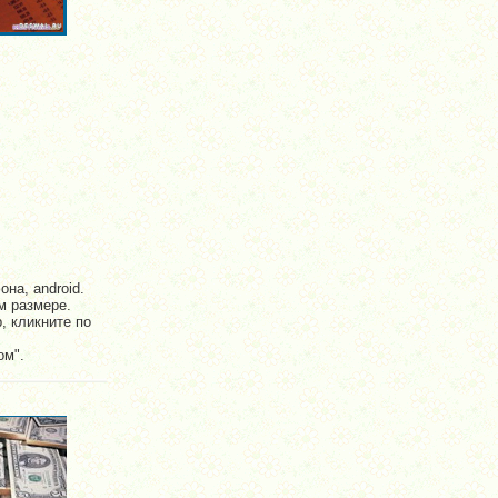
на, android.
м размере.
, кликните по
ом".