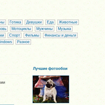
аны
Готика
Девушки
Еда
Животные
овь
Мотоциклы
Мужчины
Музыка
ки
Спорт
Фильмы
Финансы и деньги
indows
Разное
Лучшие фотообои
ами