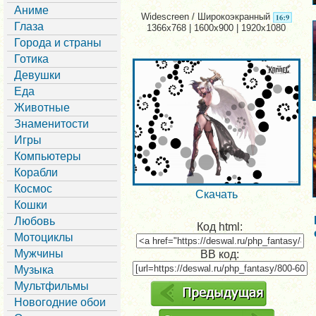
Аниме
Widescreen / Широкоэкранный
Глаза
1366x768 | 1600x900 | 1920x1080
Города и страны
Готика
Девушки
Еда
Животные
Знаменитости
Игры
Компьютеры
Корабли
Космос
Скачать
Кошки
Любовь
Код html:
Мотоциклы
Мужчины
BB код:
Музыка
Мультфильмы
Новогодние обои