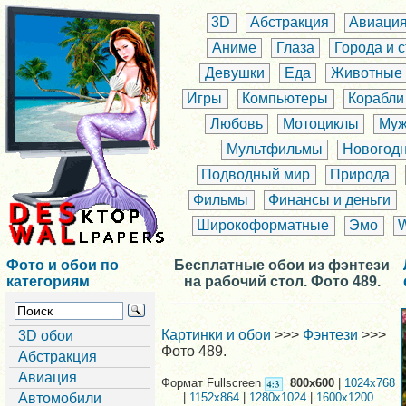
3D
Абстракция
Авиаци
Аниме
Глаза
Города и 
Девушки
Еда
Животные
Игры
Компьютеры
Корабли
Любовь
Мотоциклы
Муж
Мультфильмы
Новогод
Подводный мир
Природа
Фильмы
Финансы и деньги
Широкоформатные
Эмо
Фото и обои по
Бесплатные обои из фэнтези
категориям
на рабочий стол. Фото 489.
Картинки и обои
>>>
Фэнтези
>>>
3D обои
Фото 489.
Абстракция
Авиация
Формат Fullscreen
800x600
|
1024x768
Автомобили
|
1152x864
|
1280x1024
|
1600x1200