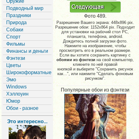
Оружие
Подводный мир
Праздники
Фото 489.
Природа
Разрешение Вашего экрана:
448x896 pix.
Разрешение обои: 1152x864 pix. Подходит
Собаки
для установки на рабочий стол PC,
Спорт
планшета, телефона, android.
Дождитесь полной загрузки фото.
Фильмы
Нажмите на изображение, чтобы
просмотреть его в реальном размере.
Финансы и деньги
Если вы хотите сохранить картинку с
Фэнтези
обоями из фэнтези
на свой компьютер,
кликните по ней правой
Цветы
кнопкой и выберите "Сохранить рисунок
Широкоформатные
как...", или нажмите "Сделать фоновым
рисунком".
Эмо
Windows
Популярные обои из фэнтези
Хэллоуин
Юмор
Обои - разное
Это интересно...