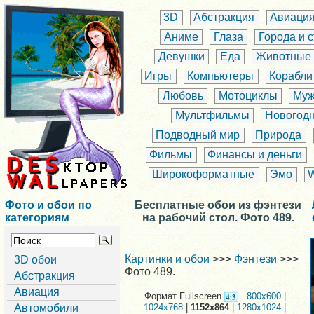
3D
Абстракция
Авиаци
Аниме
Глаза
Города и 
Девушки
Еда
Животные
Игры
Компьютеры
Корабли
Любовь
Мотоциклы
Муж
Мультфильмы
Новогод
Подводный мир
Природа
Фильмы
Финансы и деньги
Широкоформатные
Эмо
Фото и обои по
Бесплатные обои из фэнтези
категориям
на рабочий стол. Фото 489.
Картинки и обои
>>>
Фэнтези
>>>
3D обои
Фото 489.
Абстракция
Авиация
Формат Fullscreen
800x600
|
Автомобили
1024x768
|
1152x864
|
1280x1024
|