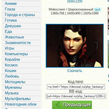
1600x1200
Аниме
Глаза
Widescreen / Широкоэкранный
1366x768 | 1600x900 | 1920x1080
Города и страны
Готика
Девушки
Еда
Животные
Знаменитости
Игры
Компьютеры
Корабли
Космос
Кошки
Скачать
Любовь
Мотоциклы
Код html:
Мужчины
BB код:
Музыка
Мультфильмы
Новогодние обои