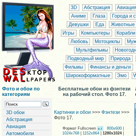
3D
Абстракция
Авиаци
Аниме
Глаза
Города и 
Девушки
Еда
Животные
Игры
Компьютеры
Корабли
Любовь
Мотоциклы
Муж
Мультфильмы
Новогод
Подводный мир
Природа
Фильмы
Финансы и деньги
Широкоформатные
Эмо
Фото и обои по
Бесплатные обои из фэнтези
категориям
на рабочий стол. Фото 17.
Картинки и обои
>>>
Фэнтези
>>>
3D обои
Фото 17.
Абстракция
Авиация
Формат Fullscreen
800x600
|
Автомобили
1024x768
|
1152x864
|
1280x1024
|