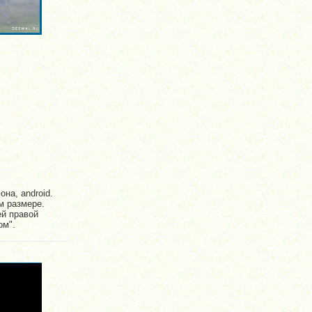
на, android.
м размере.
ей правой
ом".