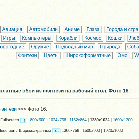
Авиация
Автомобили
Аниме
Глаза
Города и стр
Игры
Компьютеры
Корабли
Космос
Кошки
Люб
овогодние
Оружие
Подводный мир
Природа
Соба
Фэнтези
Цветы
Широкоформатные
Эмо
W
платные обои из фэнтези на рабочий стол. Фото 16.
Фэнтези
>>> Фото 16.
Fullscreen
800x600
|
1024x768
|
1152x864
|
1280x1024
|
1600x1200
descreen / Широкоэкранный
1366x768 | 1600x900 | 1920x1080