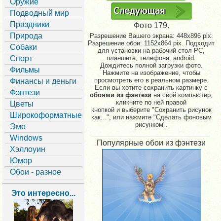
Оружие
Подводный мир
Праздники
Фото 179.
Природа
Разрешение Вашего экрана:
448x896 pix.
Разрешение обои: 1152x864 pix. Подходит
Собаки
для установки на рабочий стол PC,
Спорт
планшета, телефона, android.
Дождитесь полной загрузки фото.
Фильмы
Нажмите на изображение, чтобы
просмотреть его в реальном размере.
Финансы и деньги
Если вы хотите сохранить картинку с
Фэнтези
обоями из фэнтези
на свой компьютер,
кликните по ней правой
Цветы
кнопкой и выберите "Сохранить рисунок
Широкоформатные
как...", или нажмите "Сделать фоновым
рисунком".
Эмо
Windows
Популярные обои из фэнтези
Хэллоуин
Юмор
Обои - разное
Это интересно...