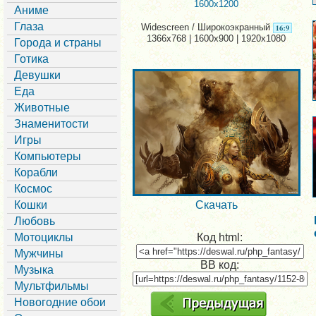
1600x1200
Аниме
Глаза
Widescreen / Широкоэкранный
1366x768 | 1600x900 | 1920x1080
Города и страны
Готика
Девушки
Еда
Животные
Знаменитости
Игры
Компьютеры
Корабли
Космос
Кошки
Скачать
Любовь
Мотоциклы
Код html:
Мужчины
BB код:
Музыка
Мультфильмы
Новогодние обои