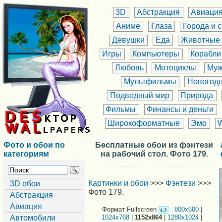
3D
Абстракция
Авиаци
Аниме
Глаза
Города и 
Девушки
Еда
Животные
Игры
Компьютеры
Корабли
Любовь
Мотоциклы
Муж
Мультфильмы
Новогод
Подводный мир
Природа
Фильмы
Финансы и деньги
Широкоформатные
Эмо
Фото и обои по
Бесплатные обои из фэнтези
категориям
на рабочий стол. Фото 179.
Картинки и обои
>>>
Фэнтези
>>>
3D обои
Фото 179.
Абстракция
Авиация
Формат Fullscreen
800x600
|
Автомобили
1024x768
|
1152x864
|
1280x1024
|