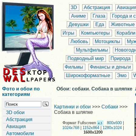
3D
Абстракция
Авиаци
Аниме
Глаза
Города и 
Девушки
Еда
Животные
Игры
Компьютеры
Корабли
Любовь
Мотоциклы
Муж
Мультфильмы
Новогод
Подводный мир
Природа
Фильмы
Финансы и деньги
Широкоформатные
Эмо
Фото и обои по
Обои: собаки. Собака в шляпке
категориям
Картинки и обои
>>>
Собаки
>>>
Собака в шляпке
3D обои
Абстракция
Формат Fullscreen
800x600
|
Авиация
1024x768
|
1152x864
|
1280x1024
|
1600x1200
Автомобили