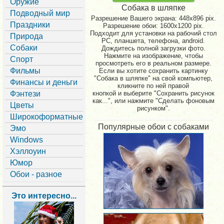
Оружие
Собака в шляпке
Подводный мир
Разрешение Вашего экрана:
448x896 pix.
Праздники
Разрешение обои: 1600x1200 pix.
Подходит для установки на рабочий стол
Природа
PC, планшета, телефона, android.
Собаки
Дождитесь полной загрузки фото.
Нажмите на изображение, чтобы
Спорт
просмотреть его в реальном размере.
Фильмы
Если вы хотите сохранить картинку
"Собака в шляпке" на свой компьютер,
Финансы и деньги
кликните по ней правой
Фэнтези
кнопкой и выберите "Сохранить рисунок
как...", или нажмите "Сделать фоновым
Цветы
рисунком".
Широкоформатные
Популярные обои с собаками
Эмо
Windows
Хэллоуин
Юмор
Обои - разное
Это интересно...