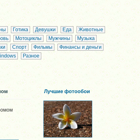
аны
Готика
Девушки
Еда
Животные
овь
Мотоциклы
Мужчины
Музыка
ки
Спорт
Фильмы
Финансы и деньги
indows
Разное
мом
Лучшие фотообои
ромом