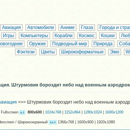
Авиация
Автомобили
Аниме
Глаза
Города и стр
Игры
Компьютеры
Корабли
Космос
Кошки
Люб
овогодние
Оружие
Подводный мир
Природа
Соба
Фэнтези
Цветы
Широкоформатные
Эмо
W
ация. Штурмовик бороздит небо над военным аэродро
Авиация
>>> Штурмовик бороздит небо над военным аэрод
Fullscreen
800x600
|
1024x768
|
1152x864
|
1280x1024
|
1600x1200
descreen / Широкоэкранный
1366x768 | 1600x900 | 1920x1080