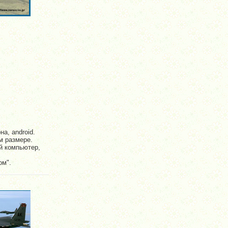
а, android.
м размере.
й компьютер,
ом".