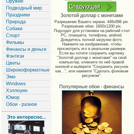
Оружие
Подводный мир
Праздники
Золотой доллар с монетами
Природа
Разрешение Вашего экрана:
448x896 pix.
Разрешение обои: 1600x1200 pix.
Собаки
Подходит для установки на рабочий стол
Спорт
PC, планшета, телефона, android.
Дождитесь полной загрузки фото.
Фильмы
Нажмите на изображение, чтобы
просмотреть его в реальном размере.
Финансы и деньги
Если вы хотите сохранить картинку
Фэнтези
"Золотой доллар с монетами" на свой
компьютер, кликните по ней правой
Цветы
кнопкой и выберите "Сохранить рисунок
Широкоформатные
как...", или нажмите "Сделать фоновым
рисунком".
Эмо
Windows
Популярные обои - финансы
Хэллоуин
Юмор
Обои - разное
Это интересно...