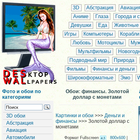
3D
Абстракция
Авиаци
Аниме
Глаза
Города и 
Девушки
Еда
Животные
Игры
Компьютеры
Корабли
Любовь
Мотоциклы
Муж
Мультфильмы
Новогод
Подводный мир
Природа
Фильмы
Финансы и деньги
Широкоформатные
Эмо
Фото и обои по
Обои: финансы. Золотой
категориям
доллар с монетами
Картинки и обои
>>>
Деньги и
3D обои
финансы
>>> Золотой доллар с
Абстракция
монетами
Авиация
Автомобили
Формат Fullscreen
800x600
|