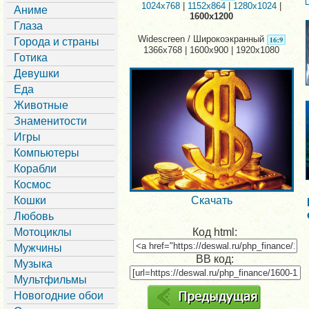
1024x768
|
1152x864
|
1280x1024
|
Аниме
1600x1200
Глаза
Widescreen / Широкоэкранный
Города и страны
1366x768 | 1600x900 | 1920x1080
Готика
Девушки
Еда
Животные
Знаменитости
Игры
Компьютеры
Корабли
Космос
Кошки
Скачать
Любовь
Мотоциклы
Код html:
Мужчины
BB код:
Музыка
Мультфильмы
Новогодние обои