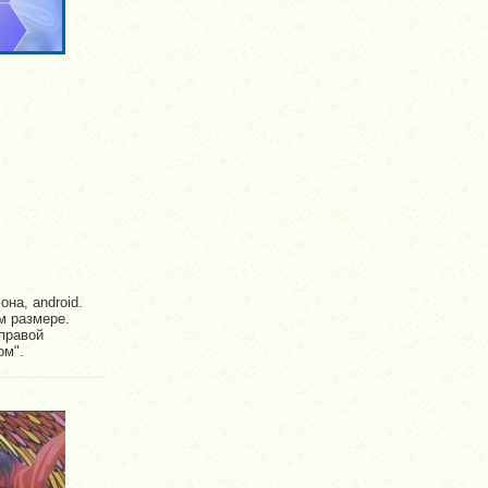
на, android.
м размере.
правой
ом".