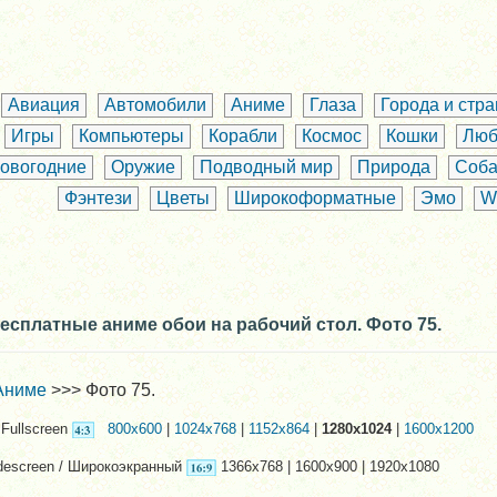
Авиация
Автомобили
Аниме
Глаза
Города и стр
Игры
Компьютеры
Корабли
Космос
Кошки
Люб
овогодние
Оружие
Подводный мир
Природа
Соба
Фэнтези
Цветы
Широкоформатные
Эмо
W
есплатные аниме обои на рабочий стол. Фото 75.
Аниме
>>> Фото 75.
Fullscreen
800x600
|
1024x768
|
1152x864
|
1280x1024
|
1600x1200
descreen / Широкоэкранный
1366x768 | 1600x900 | 1920x1080