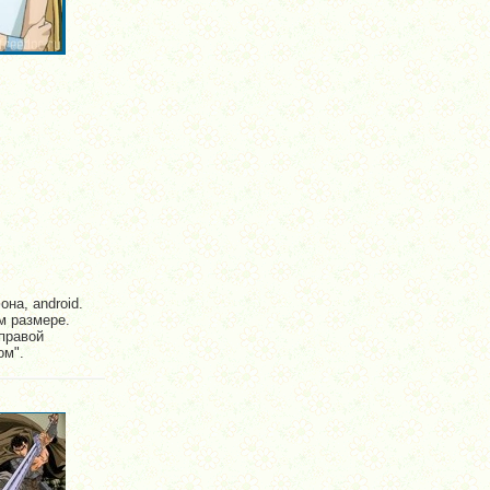
на, android.
м размере.
правой
ом".