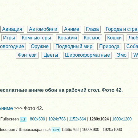
Авиация
Автомобили
Аниме
Глаза
Города и стр
Игры
Компьютеры
Корабли
Космос
Кошки
Люб
овогодние
Оружие
Подводный мир
Природа
Соба
Фэнтези
Цветы
Широкоформатные
Эмо
W
есплатные аниме обои на рабочий стол. Фото 42.
Аниме
>>> Фото 42.
Fullscreen
800x600
|
1024x768
|
1152x864
|
1280x1024
|
1600x1200
descreen / Широкоэкранный
1366x768 | 1600x900 | 1920x1080