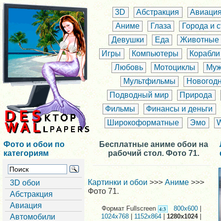
3D
Абстракция
Авиаци
Аниме
Глаза
Города и 
Девушки
Еда
Животные
Игры
Компьютеры
Корабли
Любовь
Мотоциклы
Муж
Мультфильмы
Новогод
Подводный мир
Природа
Фильмы
Финансы и деньги
Широкоформатные
Эмо
Фото и обои по
Бесплатные аниме обои на
категориям
рабочий стол. Фото 71.
Картинки и обои
>>>
Аниме
>>>
3D обои
Фото 71.
Абстракция
Авиация
Формат Fullscreen
800x600
|
Автомобили
1024x768
|
1152x864
|
1280x1024
|