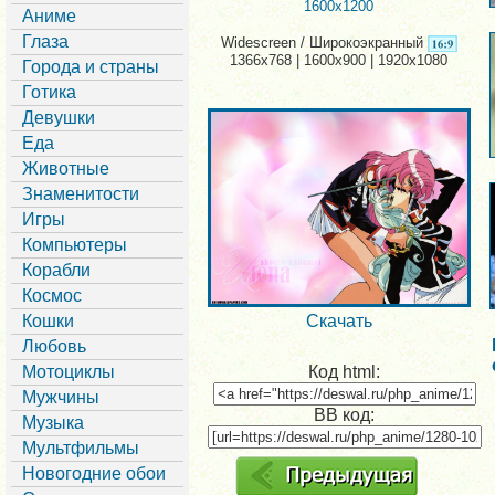
1600x1200
Аниме
Глаза
Widescreen / Широкоэкранный
1366x768 | 1600x900 | 1920x1080
Города и страны
Готика
Девушки
Еда
Животные
Знаменитости
Игры
Компьютеры
Корабли
Космос
Кошки
Скачать
Любовь
Мотоциклы
Код html:
Мужчины
BB код:
Музыка
Мультфильмы
Новогодние обои