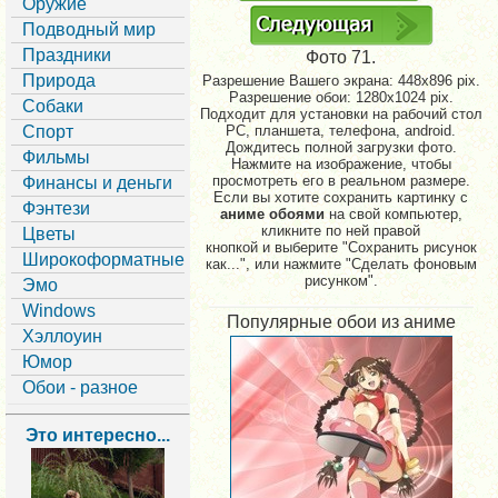
Оружие
Подводный мир
Праздники
Фото 71.
Природа
Разрешение Вашего экрана:
448x896 pix.
Разрешение обои: 1280x1024 pix.
Собаки
Подходит для установки на рабочий стол
Спорт
PC, планшета, телефона, android.
Дождитесь полной загрузки фото.
Фильмы
Нажмите на изображение, чтобы
просмотреть его в реальном размере.
Финансы и деньги
Если вы хотите сохранить картинку с
Фэнтези
аниме обоями
на свой компьютер,
кликните по ней правой
Цветы
кнопкой и выберите "Сохранить рисунок
Широкоформатные
как...", или нажмите "Сделать фоновым
рисунком".
Эмо
Windows
Популярные обои из аниме
Хэллоуин
Юмор
Обои - разное
Это интересно...