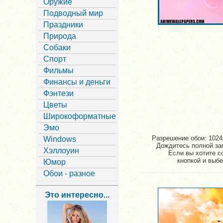
Оружие
Подводный мир
Праздники
Природа
Собаки
Спорт
Фильмы
Финансы и деньги
Фэнтези
Цветы
Широкоформатные
Эмо
Разрешение обои: 1024x
Windows
Дождитесь полной заг
Хэллоуин
Если вы хотите с
кнопкой и выбе
Юмор
Обои - разное
Это интересно...