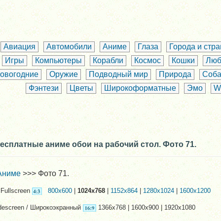
Авиация
Автомобили
Аниме
Глаза
Города и стр
Игры
Компьютеры
Корабли
Космос
Кошки
Люб
овогодние
Оружие
Подводный мир
Природа
Соба
Фэнтези
Цветы
Широкоформатные
Эмо
W
есплатные аниме обои на рабочий стол. Фото 71.
Аниме
>>> Фото 71.
Fullscreen
800x600
|
1024x768
|
1152x864
|
1280x1024
|
1600x1200
descreen / Широкоэкранный
1366x768 | 1600x900 | 1920x1080