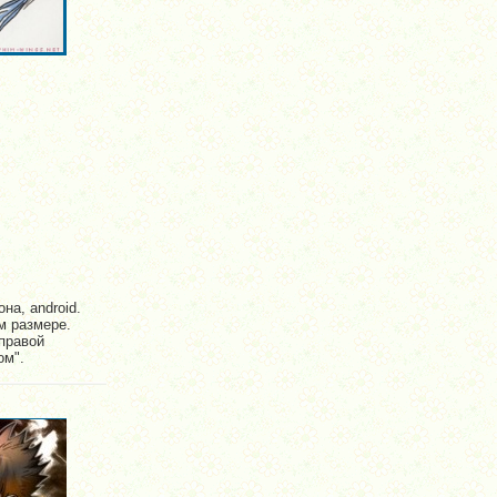
на, android.
м размере.
правой
ом".