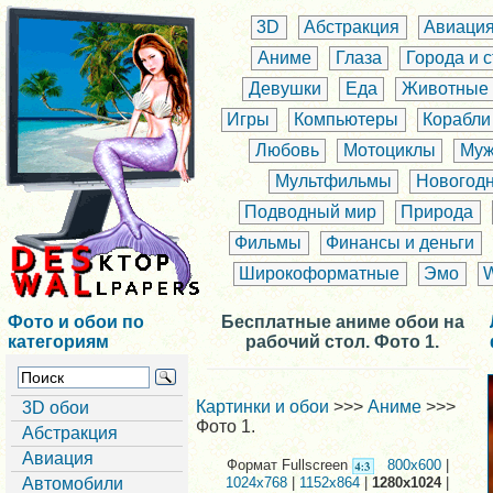
3D
Абстракция
Авиаци
Аниме
Глаза
Города и 
Девушки
Еда
Животные
Игры
Компьютеры
Корабли
Любовь
Мотоциклы
Муж
Мультфильмы
Новогод
Подводный мир
Природа
Фильмы
Финансы и деньги
Широкоформатные
Эмо
Фото и обои по
Бесплатные аниме обои на
категориям
рабочий стол. Фото 1.
Картинки и обои
>>>
Аниме
>>>
3D обои
Фото 1.
Абстракция
Авиация
Формат Fullscreen
800x600
|
Автомобили
1024x768
|
1152x864
|
1280x1024
|