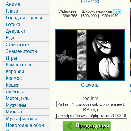
1600x1200
Аниме
Глаза
Widescreen / Широкоэкранный
1366x768 | 1600x900 | 1920x1080
Города и страны
Готика
Девушки
Еда
Животные
Знаменитости
Игры
Компьютеры
Корабли
Космос
Кошки
Скачать
Любовь
Мотоциклы
Код html:
Мужчины
BB код:
Музыка
Мультфильмы
Новогодние обои