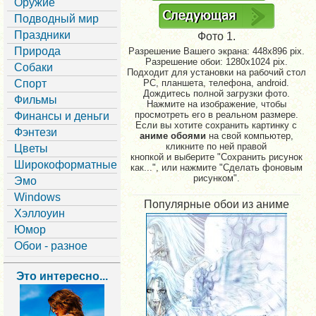
Оружие
Подводный мир
Праздники
Фото 1.
Природа
Разрешение Вашего экрана:
448x896 pix.
Разрешение обои: 1280x1024 pix.
Собаки
Подходит для установки на рабочий стол
Спорт
PC, планшета, телефона, android.
Дождитесь полной загрузки фото.
Фильмы
Нажмите на изображение, чтобы
просмотреть его в реальном размере.
Финансы и деньги
Если вы хотите сохранить картинку с
Фэнтези
аниме обоями
на свой компьютер,
кликните по ней правой
Цветы
кнопкой и выберите "Сохранить рисунок
Широкоформатные
как...", или нажмите "Сделать фоновым
рисунком".
Эмо
Windows
Популярные обои из аниме
Хэллоуин
Юмор
Обои - разное
Это интересно...