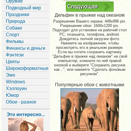
Оружие
Подводный мир
Праздники
Дельфин в прыжке над океаном
Природа
Разрешение Вашего экрана:
448x896 pix.
Разрешение обои: 1600x1200 pix.
Собаки
Подходит для установки на рабочий стол
Спорт
PC, планшета, телефона, android.
Дождитесь полной загрузки фото.
Фильмы
Нажмите на изображение, чтобы
просмотреть его в реальном размере.
Финансы и деньги
Если вы хотите сохранить картинку
Фэнтези
"Дельфин в прыжке над океаном" на свой
компьютер, кликните по ней правой
Цветы
кнопкой и выберите "Сохранить рисунок
Широкоформатные
как...", или нажмите "Сделать фоновым
рисунком".
Эмо
Windows
Популярные обои с животными
Хэллоуин
Юмор
Обои - разное
Это интересно...