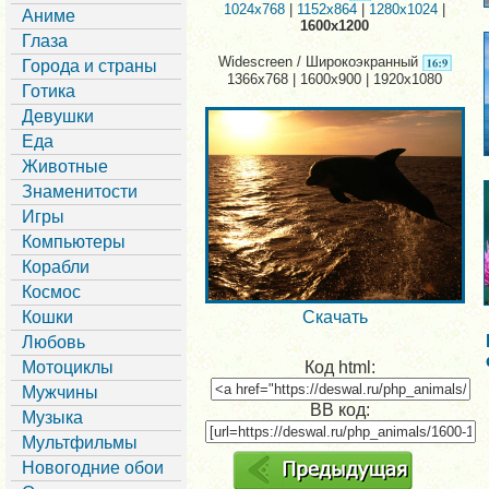
1024x768
|
1152x864
|
1280x1024
|
Аниме
1600x1200
Глаза
Widescreen / Широкоэкранный
Города и страны
1366x768 | 1600x900 | 1920x1080
Готика
Девушки
Еда
Животные
Знаменитости
Игры
Компьютеры
Корабли
Космос
Кошки
Скачать
Любовь
Мотоциклы
Код html:
Мужчины
BB код:
Музыка
Мультфильмы
Новогодние обои