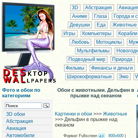
3D
Абстракция
Авиаци
Аниме
Глаза
Города и 
Девушки
Еда
Животные
Игры
Компьютеры
Корабли
Любовь
Мотоциклы
Муж
Мультфильмы
Новогод
Подводный мир
Природа
Фильмы
Финансы и деньги
Широкоформатные
Эмо
Фото и обои по
Обои с животными. Дельфин в
категориям
прыжке над океаном
Картинки и обои
>>>
Животные
3D обои
>>> Дельфин в прыжке над
Абстракция
океаном
Авиация
Автомобили
Формат Fullscreen
800x600
|