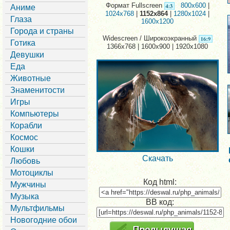
Формат Fullscreen
800x600
|
Аниме
1024x768
|
1152x864
|
1280x1024
|
Глаза
1600x1200
Города и страны
Widescreen / Широкоэкранный
Готика
1366x768 | 1600x900 | 1920x1080
Девушки
Еда
Животные
Знаменитости
Игры
Компьютеры
Корабли
Космос
Кошки
Скачать
Любовь
Мотоциклы
Код html:
Мужчины
Музыка
BB код:
Мультфильмы
Новогодние обои