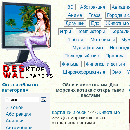
3D
Абстракция
Авиаци
Аниме
Глаза
Города и 
Девушки
Еда
Животные
Игры
Компьютеры
Корабли
Любовь
Мотоциклы
Муж
Мультфильмы
Новогод
Подводный мир
Природа
Фильмы
Финансы и деньги
Широкоформатные
Эмо
Фото и обои по
Обои с животными. Два
категориям
морских котика с открытыми
пастями
3D обои
Картинки и обои
>>>
Животные
Абстракция
>>> Два морских котика с
Авиация
открытыми пастями
Автомобили