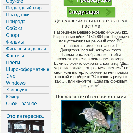
Оружие
Подводный мир
Праздники
Два морских котика с открытыми
Природа
пастями
Собаки
Разрешение Вашего экрана:
448x896 pix.
Спорт
Разрешение обои: 1152x864 pix. Подходит
для установки на рабочий стол PC,
Фильмы
планшета, телефона, android.
Финансы и деньги
Дождитесь полной загрузки фото.
Нажмите на изображение, чтобы
Фэнтези
просмотреть его в реальном размере.
Цветы
Если вы хотите сохранить картинку "Два
морских котика с открытыми пастями" на
Широкоформатные
свой компьютер, кликните по ней правой
Эмо
кнопкой и выберите "Сохранить рисунок
как...", или нажмите "Сделать фоновым
Windows
рисунком".
Хэллоуин
Юмор
Популярные обои с животными
Обои - разное
Это интересно...