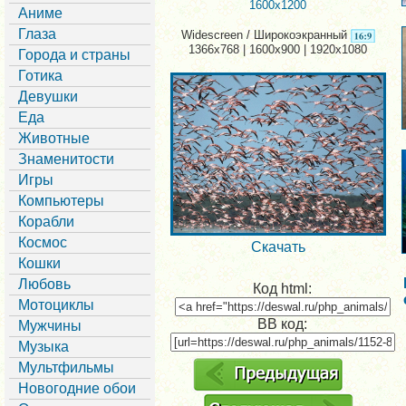
1600x1200
Аниме
Глаза
Widescreen / Широкоэкранный
1366x768 | 1600x900 | 1920x1080
Города и страны
Готика
Девушки
Еда
Животные
Знаменитости
Игры
Компьютеры
Корабли
Космос
Скачать
Кошки
Любовь
Код html:
Мотоциклы
BB код:
Мужчины
Музыка
Мультфильмы
Новогодние обои