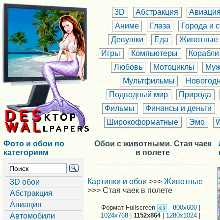
3D
Абстракция
Авиаци
Аниме
Глаза
Города и 
Девушки
Еда
Животные
Игры
Компьютеры
Корабли
Любовь
Мотоциклы
Муж
Мультфильмы
Новогод
Подводный мир
Природа
Фильмы
Финансы и деньги
Широкоформатные
Эмо
Фото и обои по
Обои с животными. Стая чаек
категориям
в полете
Картинки и обои
>>>
Животные
3D обои
>>> Стая чаек в полете
Абстракция
Авиация
Формат Fullscreen
800x600
|
Автомобили
1024x768
|
1152x864
|
1280x1024
|