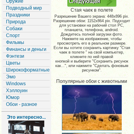
Оружие
Подводный мир
Стая чаек в полете
Праздники
Разрешение Вашего экрана:
448x896 pix.
Разрешение обои: 1152x864 pix. Подходит
Природа
для установки на рабочий стол PC,
Собаки
планшета, телефона, android.
Дождитесь полной загрузки фото.
Спорт
Нажмите на изображение, чтобы
Фильмы
просмотреть его в реальном размере.
Если вы хотите сохранить картинку "Стая
Финансы и деньги
чаек в полете " на свой компьютер,
Фэнтези
кликните по ней правой
кнопкой и выберите "Сохранить рисунок
Цветы
как...", или нажмите "Сделать фоновым
Широкоформатные
рисунком".
Эмо
Популярные обои с животными
Windows
Хэллоуин
Юмор
Обои - разное
Это интересно...