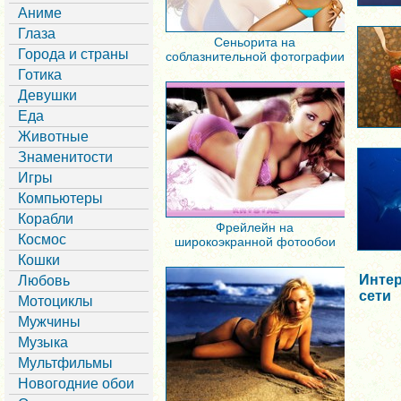
Аниме
Глаза
Сеньорита на
Города и страны
соблазнительной фотографии
Готика
Девушки
Еда
Животные
Знаменитости
Игры
Компьютеры
Корабли
Фрейлейн на
Космос
широкоэкранной фотообои
Кошки
Интер
Любовь
сети
Мотоциклы
Мужчины
Музыка
Мультфильмы
Новогодние обои