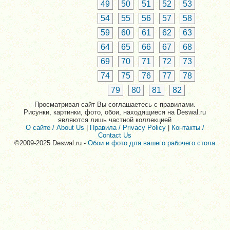
49
50
51
52
53
54
55
56
57
58
59
60
61
62
63
64
65
66
67
68
69
70
71
72
73
74
75
76
77
78
79
80
81
82
Просматривая сайт Вы соглашаетесь с правилами.
Рисунки, картинки, фото, обои, находящиеся на Deswal.ru
являются лишь частной коллекцией
О сайте / About Us
|
Правила / Privacy Policy
|
Контакты /
Contact Us
©2009-2025 Deswal.ru -
Обои и фото для вашего рабочего стола