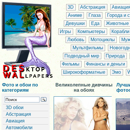
3D
Абстракция
Авиаци
Аниме
Глаза
Города и 
Девушки
Еда
Животные
Игры
Компьютеры
Корабли
Любовь
Мотоциклы
Муж
Мультфильмы
Новогод
Подводный мир
Природа
Фильмы
Финансы и деньги
Широкоформатные
Эмо
Фото и обои по
Великолепные дивчины
Лучш
категориям
на обоях
фото
3D обои
Абстракция
Авиация
Автомобили