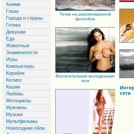
Аниме
Глаза
Телка на широкоэкранной
Города и страны
фотообои
Готика
Девушки
Еда
Животные
Знаменитости
Игры
Компьютеры
Корабли
Восхитительная молоденькая
Космос
тетя
Кошки
Интер
сети
Любовь
Мотоциклы
Мужчины
Музыка
Мультфильмы
Новогодние обои