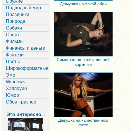
Оружие
Девчушка на яркой обои
Подводный мир
Праздники
Природа
Собаки
Спорт
Фильмы
Финансы и деньги
Фэнтези
Симпотка на великолепной
Цветы
картинке
Широкоформатные
Эмо
Windows
Хэллоуин
Юмор
Обои - разное
Это интересно...
Девушка на качественном
фото