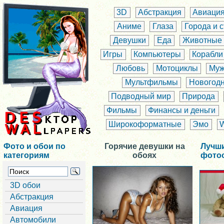
3D
Абстракция
Авиаци
Аниме
Глаза
Города и 
Девушки
Еда
Животные
Игры
Компьютеры
Корабли
Любовь
Мотоциклы
Муж
Мультфильмы
Новогод
Подводный мир
Природа
Фильмы
Финансы и деньги
Широкоформатные
Эмо
Фото и обои по
Горячие девушки на
Лучш
категориям
обоях
фото
3D обои
Абстракция
Авиация
Автомобили