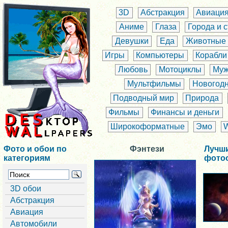
3D
Абстракция
Авиаци
Аниме
Глаза
Города и 
Девушки
Еда
Животные
Игры
Компьютеры
Корабли
Любовь
Мотоциклы
Муж
Мультфильмы
Новогод
Подводный мир
Природа
Фильмы
Финансы и деньги
Широкоформатные
Эмо
Фото и обои по
Фэнтези
Лучш
категориям
фото
3D обои
Абстракция
Авиация
Автомобили