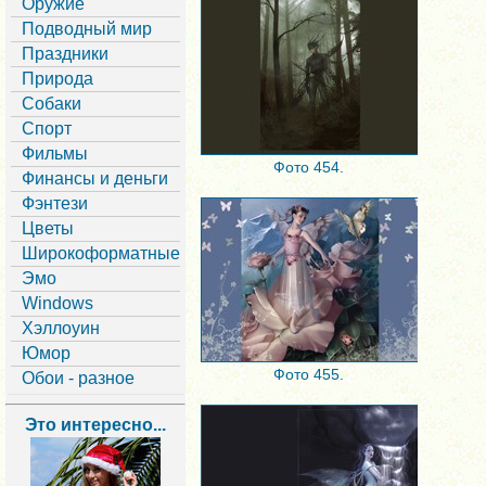
Оружие
Подводный мир
Праздники
Природа
Собаки
Спорт
Фильмы
Фото 454.
Финансы и деньги
Фэнтези
Цветы
Широкоформатные
Эмо
Windows
Хэллоуин
Юмор
Фото 455.
Обои - разное
Это интересно...