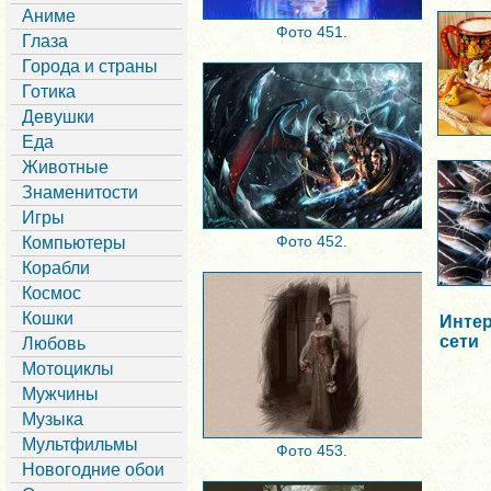
Аниме
Фото 451.
Глаза
Города и страны
Готика
Девушки
Еда
Животные
Знаменитости
Игры
Фото 452.
Компьютеры
Корабли
Космос
Кошки
Интер
сети
Любовь
Мотоциклы
Мужчины
Музыка
Мультфильмы
Фото 453.
Новогодние обои