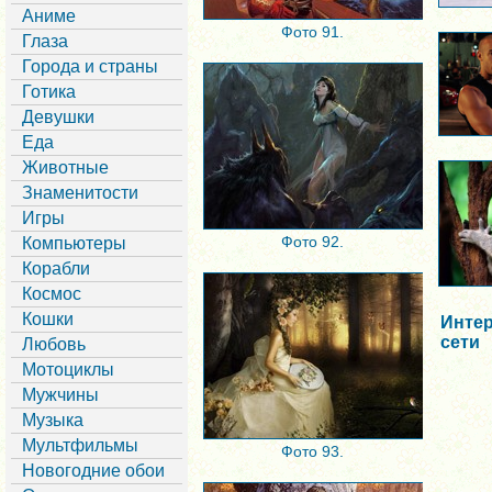
Аниме
Фото 91.
Глаза
Города и страны
Готика
Девушки
Еда
Животные
Знаменитости
Игры
Фото 92.
Компьютеры
Корабли
Космос
Кошки
Интер
сети
Любовь
Мотоциклы
Мужчины
Музыка
Мультфильмы
Фото 93.
Новогодние обои