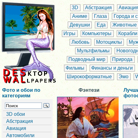
3D
Абстракция
Авиаци
Аниме
Глаза
Города и 
Девушки
Еда
Животные
Игры
Компьютеры
Корабли
Любовь
Мотоциклы
Муж
Мультфильмы
Новогод
Подводный мир
Природа
Фильмы
Финансы и деньги
Широкоформатные
Эмо
Фото и обои по
Фэнтези
Лучш
категориям
фото
3D обои
Абстракция
Авиация
Автомобили