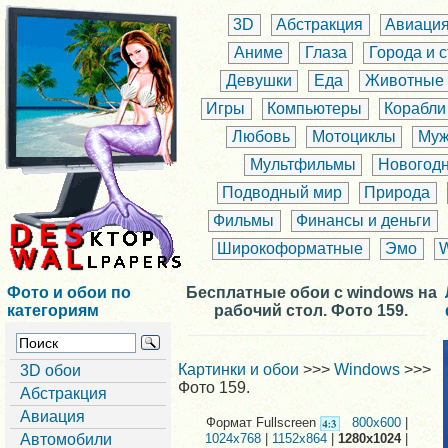
3D
Абстракция
Авиаци
Аниме
Глаза
Города и 
Девушки
Еда
Животные
Игры
Компьютеры
Корабли
Любовь
Мотоциклы
Муж
Мультфильмы
Новогод
Подводный мир
Природа
Фильмы
Финансы и деньги
Широкоформатные
Эмо
Фото и обои по
Бесплатные обои с windows на
категориям
рабочий стол. Фото 159.
Картинки и обои
>>>
Windows
>>>
3D обои
Фото 159.
Абстракция
Авиация
Формат Fullscreen
800x600
|
Автомобили
1024x768
|
1152x864
|
1280x1024
|