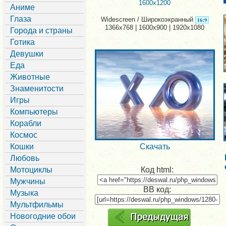
1600x1200
Аниме
Глаза
Widescreen / Широкоэкранный
1366x768 | 1600x900 | 1920x1080
Города и страны
Готика
Девушки
Еда
Животные
Знаменитости
Игры
Компьютеры
Корабли
Космос
Кошки
Скачать
Любовь
Мотоциклы
Код html:
Мужчины
BB код:
Музыка
Мультфильмы
Новогодние обои