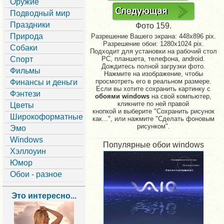
Оружие
Подводный мир
Праздники
Фото 159.
Природа
Разрешение Вашего экрана:
448x896 pix.
Разрешение обои: 1280x1024 pix.
Собаки
Подходит для установки на рабочий стол
Спорт
PC, планшета, телефона, android.
Дождитесь полной загрузки фото.
Фильмы
Нажмите на изображение, чтобы
просмотреть его в реальном размере.
Финансы и деньги
Если вы хотите сохранить картинку с
Фэнтези
обоями windows
на свой компьютер,
кликните по ней правой
Цветы
кнопкой и выберите "Сохранить рисунок
Широкоформатные
как...", или нажмите "Сделать фоновым
рисунком".
Эмо
Windows
Популярные обои windows
Хэллоуин
Юмор
Обои - разное
Это интересно...