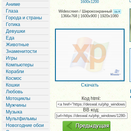
1600x1200
Аниме
Глаза
Widescreen / Широкоэкранный
1366x768 | 1600x900 | 1920x1080
Города и страны
Готика
Девушки
Еда
Животные
Знаменитости
Игры
Компьютеры
Корабли
Космос
Кошки
Скачать
Любовь
Мотоциклы
Код html:
Мужчины
BB код:
Музыка
Мультфильмы
Новогодние обои