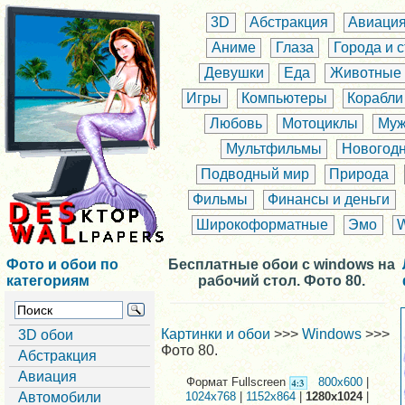
3D
Абстракция
Авиаци
Аниме
Глаза
Города и 
Девушки
Еда
Животные
Игры
Компьютеры
Корабли
Любовь
Мотоциклы
Муж
Мультфильмы
Новогод
Подводный мир
Природа
Фильмы
Финансы и деньги
Широкоформатные
Эмо
Фото и обои по
Бесплатные обои с windows на
категориям
рабочий стол. Фото 80.
Картинки и обои
>>>
Windows
>>>
3D обои
Фото 80.
Абстракция
Авиация
Формат Fullscreen
800x600
|
Автомобили
1024x768
|
1152x864
|
1280x1024
|