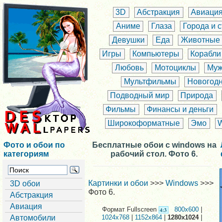
3D
Абстракция
Авиаци
Аниме
Глаза
Города и 
Девушки
Еда
Животные
Игры
Компьютеры
Корабли
Любовь
Мотоциклы
Муж
Мультфильмы
Новогод
Подводный мир
Природа
Фильмы
Финансы и деньги
Широкоформатные
Эмо
Фото и обои по
Бесплатные обои с windows на
категориям
рабочий стол. Фото 6.
Картинки и обои
>>>
Windows
>>>
3D обои
Фото 6.
Абстракция
Авиация
Формат Fullscreen
800x600
|
Автомобили
1024x768
|
1152x864
|
1280x1024
|