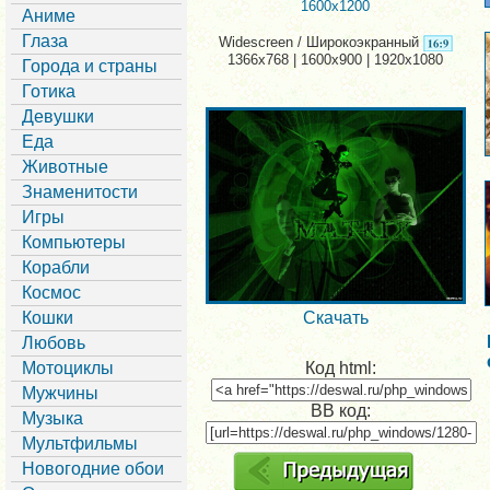
1600x1200
Аниме
Глаза
Widescreen / Широкоэкранный
1366x768 | 1600x900 | 1920x1080
Города и страны
Готика
Девушки
Еда
Животные
Знаменитости
Игры
Компьютеры
Корабли
Космос
Кошки
Скачать
Любовь
Мотоциклы
Код html:
Мужчины
BB код:
Музыка
Мультфильмы
Новогодние обои