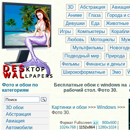
3D
Абстракция
Авиаци
Аниме
Глаза
Города и 
Девушки
Еда
Животные
Игры
Компьютеры
Корабли
Любовь
Мотоциклы
Муж
Мультфильмы
Новогод
Подводный мир
Природа
Фильмы
Финансы и деньги
Широкоформатные
Эмо
Фото и обои по
Бесплатные обои с windows на
категориям
рабочий стол. Фото 30.
Картинки и обои
>>>
Windows
>>>
3D обои
Фото 30.
Абстракция
Авиация
Формат Fullscreen
800x600
|
Автомобили
1024x768
|
1152x864
|
1280x1024
|