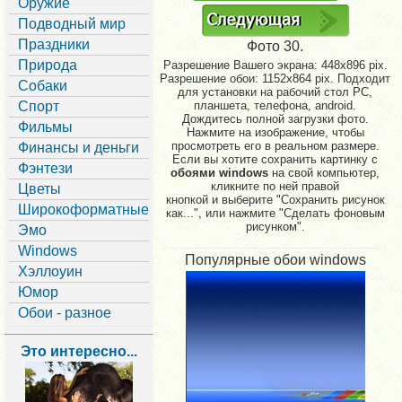
Оружие
Подводный мир
Праздники
Фото 30.
Природа
Разрешение Вашего экрана:
448x896 pix.
Разрешение обои: 1152x864 pix. Подходит
Собаки
для установки на рабочий стол PC,
Спорт
планшета, телефона, android.
Дождитесь полной загрузки фото.
Фильмы
Нажмите на изображение, чтобы
просмотреть его в реальном размере.
Финансы и деньги
Если вы хотите сохранить картинку с
Фэнтези
обоями windows
на свой компьютер,
кликните по ней правой
Цветы
кнопкой и выберите "Сохранить рисунок
Широкоформатные
как...", или нажмите "Сделать фоновым
рисунком".
Эмо
Windows
Популярные обои windows
Хэллоуин
Юмор
Обои - разное
Это интересно...