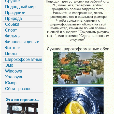
Оружие
Подходит для установки на рабочий стол
PC, планшета, телефона, android.
Подводный мир
Дождитесь полной загрузки фото.
Праздники
Нажмите на изображение, чтобы
просмотреть его в реальном размере.
Природа
Чтобы сохранить картинку с
Собаки
широкоформатными обоями на свой
компьютер, кликните по ней правой
Спорт
кнопкой и выберите "Сохранить рисунок
Фильмы
как...", или нажмите "Сделать фоновым
рисунком".
Финансы и деньги
Фэнтези
Лучшие широкоформатные обои
Цветы
Широкоформатные
Эмо
Windows
Хэллоуин
Юмор
Обои - разное
Это интересно...