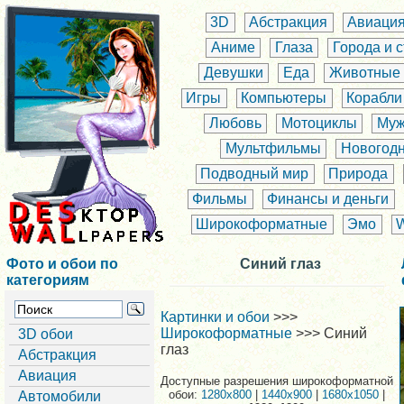
3D
Абстракция
Авиаци
Аниме
Глаза
Города и 
Девушки
Еда
Животные
Игры
Компьютеры
Корабли
Любовь
Мотоциклы
Муж
Мультфильмы
Новогод
Подводный мир
Природа
Фильмы
Финансы и деньги
Широкоформатные
Эмо
Фото и обои по
Синий глаз
категориям
Картинки и обои
>>>
Широкоформатные
>>> Синий
3D обои
глаз
Абстракция
Авиация
Доступные разрешения широкоформатной
обои:
1280x800
|
1440x900
|
1680x1050
|
Автомобили