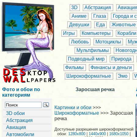
3D
Абстракция
Авиаци
Аниме
Глаза
Города и 
Девушки
Еда
Животные
Игры
Компьютеры
Корабли
Любовь
Мотоциклы
Муж
Мультфильмы
Новогод
Подводный мир
Природа
Фильмы
Финансы и деньги
Широкоформатные
Эмо
Фото и обои по
Заросшая речка
категориям
Картинки и обои
>>>
Широкоформатные
>>> Заросшая
3D обои
речка
Абстракция
Авиация
Доступные разрешения широкоформатной
обои:
1280x800
|
1440x900
|
1680x1050
|
Автомобили