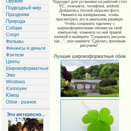
Оружие
Подходит для установки на рабочий стол
PC, планшета, телефона, android.
Подводный мир
Дождитесь полной загрузки фото.
Праздники
Нажмите на изображение, чтобы
просмотреть его в реальном размере.
Природа
Чтобы сохранить картинку с
Собаки
широкоформатными обоями на свой
компьютер, кликните по ней правой
Спорт
кнопкой и выберите "Сохранить рисунок
Фильмы
как...", или нажмите "Сделать фоновым
рисунком".
Финансы и деньги
Фэнтези
Лучшие широкоформатные обои
Цветы
Широкоформатные
Эмо
Windows
Хэллоуин
Юмор
Обои - разное
Это интересно...