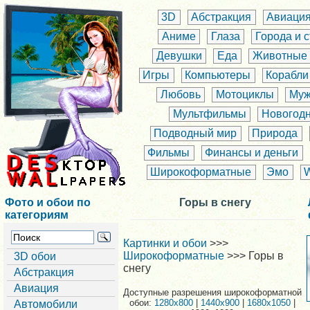
3D
Абстракция
Авиаци
Аниме
Глаза
Города и 
Девушки
Еда
Животные
Игры
Компьютеры
Корабли
Любовь
Мотоциклы
Муж
Мультфильмы
Новогод
Подводный мир
Природа
Фильмы
Финансы и деньги
Широкоформатные
Эмо
Фото и обои по
Горы в снегу
категориям
Картинки и обои
>>>
Широкоформатные
>>> Горы в
3D обои
снегу
Абстракция
Авиация
Доступные разрешения широкоформатной
обои:
1280x800
|
1440x900
|
1680x1050
|
Автомобили