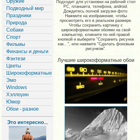
Оружие
Подходит для установки на рабочий стол
PC, планшета, телефона, android.
Подводный мир
Дождитесь полной загрузки фото.
Праздники
Нажмите на изображение, чтобы
просмотреть его в реальном размере.
Природа
Чтобы сохранить картинку с
Собаки
широкоформатными обоями на свой
компьютер, кликните по ней правой
Спорт
кнопкой и выберите "Сохранить рисунок
Фильмы
как...", или нажмите "Сделать фоновым
рисунком".
Финансы и деньги
Фэнтези
Лучшие широкоформатные обои
Цветы
Широкоформатные
Эмо
Windows
Хэллоуин
Юмор
Обои - разное
Это интересно...