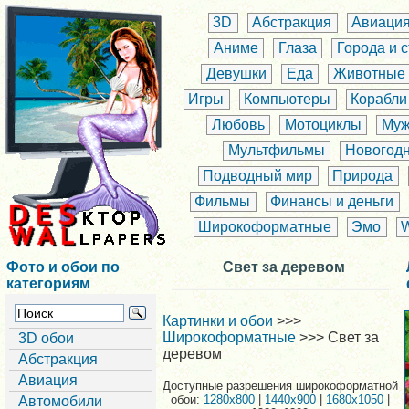
3D
Абстракция
Авиаци
Аниме
Глаза
Города и 
Девушки
Еда
Животные
Игры
Компьютеры
Корабли
Любовь
Мотоциклы
Муж
Мультфильмы
Новогод
Подводный мир
Природа
Фильмы
Финансы и деньги
Широкоформатные
Эмо
Фото и обои по
Свет за деревом
категориям
Картинки и обои
>>>
Широкоформатные
>>> Свет за
3D обои
деревом
Абстракция
Авиация
Доступные разрешения широкоформатной
обои:
1280x800
|
1440x900
|
1680x1050
|
Автомобили