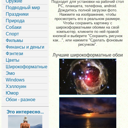
Оружие
Подходит для установки на рабочий стол
PC, планшета, телефона, android.
Подводный мир
Дождитесь полной загрузки фото.
Праздники
Нажмите на изображение, чтобы
просмотреть его в реальном размере.
Природа
Чтобы сохранить картинку с
Собаки
широкоформатными обоями на свой
компьютер, кликните по ней правой
Спорт
кнопкой и выберите "Сохранить рисунок
Фильмы
как...", или нажмите "Сделать фоновым
рисунком".
Финансы и деньги
Фэнтези
Лучшие широкоформатные обои
Цветы
Широкоформатные
Эмо
Windows
Хэллоуин
Юмор
Обои - разное
Это интересно...