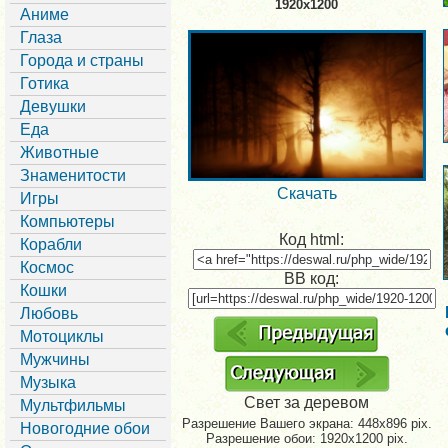
1920x1200
Аниме
Глаза
Города и страны
Готика
Девушки
Еда
Животные
Знаменитости
Скачать
Игры
Компьютеры
Код html:
Корабли
Космос
BB код:
Кошки
Любовь
Мотоциклы
Мужчины
Музыка
Свет за деревом
Мультфильмы
Разрешение Вашего экрана:
448x896 pix.
Новогодние обои
Разрешение обои: 1920x1200 pix.