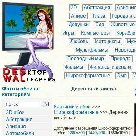
3D
Абстракция
Авиаци
Аниме
Глаза
Города и 
Девушки
Еда
Животные
Игры
Компьютеры
Корабли
Любовь
Мотоциклы
Муж
Мультфильмы
Новогод
Подводный мир
Природа
Фильмы
Финансы и деньги
Широкоформатные
Эмо
Фото и обои по
Деревня китайская
категориям
Картинки и обои
>>>
Широкоформатные
>>> Деревня
3D обои
китайская
Абстракция
Авиация
Доступные разрешения широкоформатной
обои:
1280x800
|
1440x900
|
1680x1050
|
Автомобили