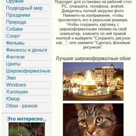
Оружие
Подходит для установки на рабочий стол
PC, планшета, телефона, android.
Подводный мир
Дождитесь полной загрузки фото.
Праздники
Нажмите на изображение, чтобы
просмотреть его в реальном размере.
Природа
Чтобы сохранить картинку с
Собаки
широкоформатными обоями на свой
компьютер, кликните по ней правой
Спорт
кнопкой и выберите "Сохранить рисунок
Фильмы
как...", или нажмите "Сделать фоновым
рисунком".
Финансы и деньги
Фэнтези
Лучшие широкоформатные обои
Цветы
Широкоформатные
Эмо
Windows
Хэллоуин
Юмор
Обои - разное
Это интересно...