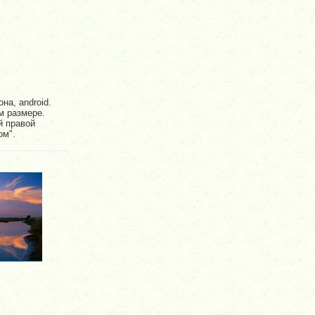
на, android.
м размере.
й правой
ом".