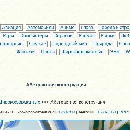
Авиация
Автомобили
Аниме
Глаза
Города и стр
Игры
Компьютеры
Корабли
Космос
Кошки
Люб
овогодние
Оружие
Подводный мир
Природа
Соба
Фэнтези
Цветы
Широкоформатные
Эмо
W
Абстрактная конструкция
Широкоформатные
>>> Абстрактная конструкция
решения широкоформатной обои:
1280x800
|
1440x900
|
1680x1050
|
1920x