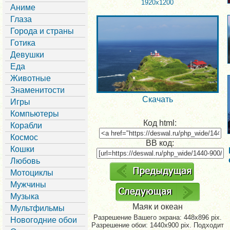
1920x1200
Аниме
Глаза
Города и страны
Готика
Девушки
Еда
Животные
Знаменитости
Скачать
Игры
Компьютеры
Код html:
Корабли
Космос
BB код:
Кошки
Любовь
Мотоциклы
Мужчины
Музыка
Маяк и океан
Мультфильмы
Разрешение Вашего экрана:
448x896 pix.
Новогодние обои
Разрешение обои: 1440x900 pix. Подходит