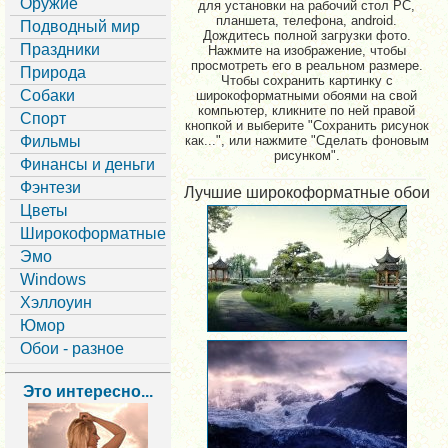
Оружие
для установки на рабочий стол PC,
планшета, телефона, android.
Подводный мир
Дождитесь полной загрузки фото.
Праздники
Нажмите на изображение, чтобы
просмотреть его в реальном размере.
Природа
Чтобы сохранить картинку с
Собаки
широкоформатными обоями на свой
компьютер, кликните по ней правой
Спорт
кнопкой и выберите "Сохранить рисунок
Фильмы
как...", или нажмите "Сделать фоновым
рисунком".
Финансы и деньги
Фэнтези
Лучшие широкоформатные обои
Цветы
Широкоформатные
Эмо
Windows
Хэллоуин
Юмор
Обои - разное
Это интересно...