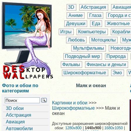
3D
Абстракция
Авиаци
Аниме
Глаза
Города и 
Девушки
Еда
Животные
Игры
Компьютеры
Корабли
Любовь
Мотоциклы
Муж
Мультфильмы
Новогод
Подводный мир
Природа
Фильмы
Финансы и деньги
Широкоформатные
Эмо
Фото и обои по
Маяк и океан
категориям
Картинки и обои
>>>
Широкоформатные
>>> Маяк и
3D обои
океан
Абстракция
Авиация
Доступные разрешения широкоформатной
обои:
1280x800
|
1440x900
|
1680x1050
|
Автомобили