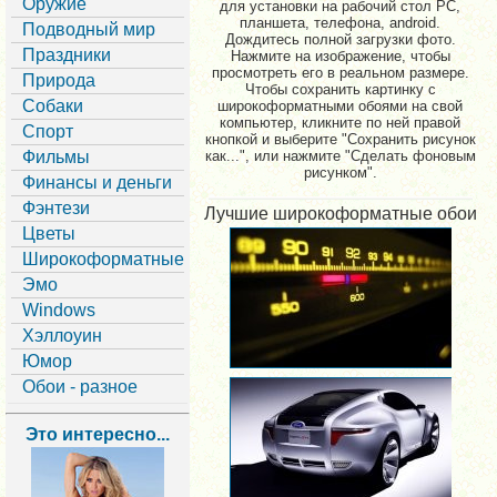
Оружие
для установки на рабочий стол PC,
планшета, телефона, android.
Подводный мир
Дождитесь полной загрузки фото.
Праздники
Нажмите на изображение, чтобы
просмотреть его в реальном размере.
Природа
Чтобы сохранить картинку с
Собаки
широкоформатными обоями на свой
компьютер, кликните по ней правой
Спорт
кнопкой и выберите "Сохранить рисунок
Фильмы
как...", или нажмите "Сделать фоновым
рисунком".
Финансы и деньги
Фэнтези
Лучшие широкоформатные обои
Цветы
Широкоформатные
Эмо
Windows
Хэллоуин
Юмор
Обои - разное
Это интересно...