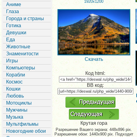
1920x1200
Аниме
Глаза
Города и страны
Готика
Девушки
Еда
Животные
Знаменитости
Скачать
Игры
Компьютеры
Код html:
Корабли
Космос
BB код:
Кошки
Любовь
Мотоциклы
Мужчины
Музыка
Крутая гора
Мультфильмы
Разрешение Вашего экрана:
448x896 pix.
Новогодние обои
Разрешение обои: 1440x900 pix. Подходит