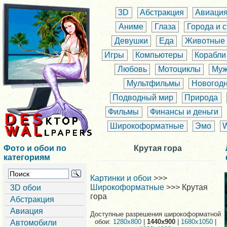
3D
Абстракция
Авиаци
Аниме
Глаза
Города и 
Девушки
Еда
Животные
Игры
Компьютеры
Корабли
Любовь
Мотоциклы
Муж
Мультфильмы
Новогод
Подводный мир
Природа
Фильмы
Финансы и деньги
Широкоформатные
Эмо
Фото и обои по
Крутая гора
категориям
Картинки и обои
>>>
Широкоформатные
>>> Крутая
3D обои
гора
Абстракция
Авиация
Доступные разрешения широкоформатной
обои:
1280x800
|
1440x900
|
1680x1050
|
Автомобили