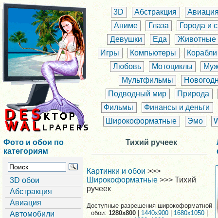
3D
Абстракция
Авиаци
Аниме
Глаза
Города и 
Девушки
Еда
Животные
Игры
Компьютеры
Корабли
Любовь
Мотоциклы
Муж
Мультфильмы
Новогод
Подводный мир
Природа
Фильмы
Финансы и деньги
Широкоформатные
Эмо
Фото и обои по
Тихий ручеек
категориям
Картинки и обои
>>>
Широкоформатные
>>> Тихий
3D обои
ручеек
Абстракция
Авиация
Доступные разрешения широкоформатной
обои:
1280x800
|
1440x900
|
1680x1050
|
Автомобили