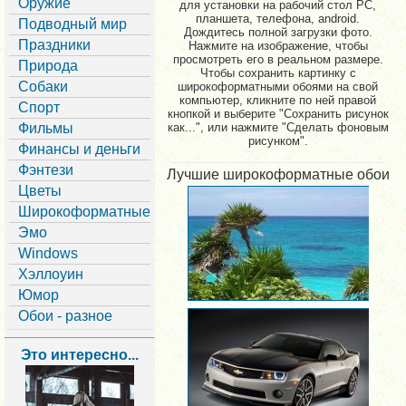
Оружие
для установки на рабочий стол PC,
планшета, телефона, android.
Подводный мир
Дождитесь полной загрузки фото.
Праздники
Нажмите на изображение, чтобы
просмотреть его в реальном размере.
Природа
Чтобы сохранить картинку с
Собаки
широкоформатными обоями на свой
компьютер, кликните по ней правой
Спорт
кнопкой и выберите "Сохранить рисунок
Фильмы
как...", или нажмите "Сделать фоновым
рисунком".
Финансы и деньги
Фэнтези
Лучшие широкоформатные обои
Цветы
Широкоформатные
Эмо
Windows
Хэллоуин
Юмор
Обои - разное
Это интересно...