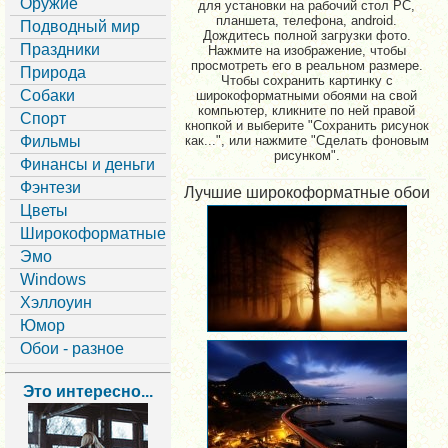
Оружие
для установки на рабочий стол PC,
планшета, телефона, android.
Подводный мир
Дождитесь полной загрузки фото.
Праздники
Нажмите на изображение, чтобы
просмотреть его в реальном размере.
Природа
Чтобы сохранить картинку с
Собаки
широкоформатными обоями на свой
компьютер, кликните по ней правой
Спорт
кнопкой и выберите "Сохранить рисунок
Фильмы
как...", или нажмите "Сделать фоновым
рисунком".
Финансы и деньги
Фэнтези
Лучшие широкоформатные обои
Цветы
Широкоформатные
Эмо
Windows
Хэллоуин
Юмор
Обои - разное
Это интересно...