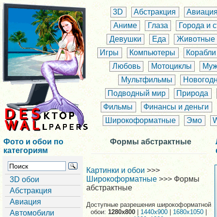
3D
Абстракция
Авиаци
Аниме
Глаза
Города и 
Девушки
Еда
Животные
Игры
Компьютеры
Корабли
Любовь
Мотоциклы
Муж
Мультфильмы
Новогод
Подводный мир
Природа
Фильмы
Финансы и деньги
Широкоформатные
Эмо
Фото и обои по
Формы абстрактные
категориям
Картинки и обои
>>>
Широкоформатные
>>> Формы
3D обои
абстрактные
Абстракция
Авиация
Доступные разрешения широкоформатной
обои:
1280x800
|
1440x900
|
1680x1050
|
Автомобили