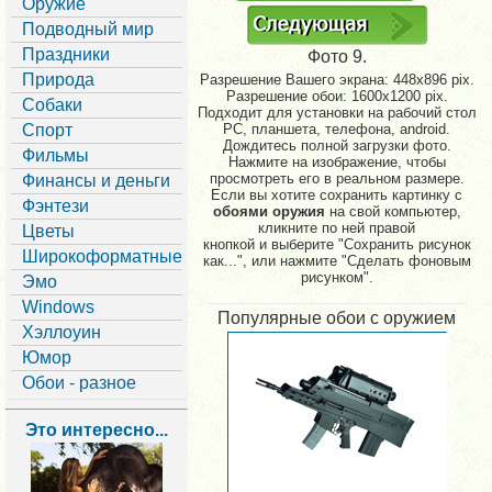
Оружие
Подводный мир
Праздники
Фото 9.
Природа
Разрешение Вашего экрана:
448x896 pix.
Разрешение обои: 1600x1200 pix.
Собаки
Подходит для установки на рабочий стол
Спорт
PC, планшета, телефона, android.
Дождитесь полной загрузки фото.
Фильмы
Нажмите на изображение, чтобы
просмотреть его в реальном размере.
Финансы и деньги
Если вы хотите сохранить картинку с
Фэнтези
обоями оружия
на свой компьютер,
кликните по ней правой
Цветы
кнопкой и выберите "Сохранить рисунок
Широкоформатные
как...", или нажмите "Сделать фоновым
рисунком".
Эмо
Windows
Популярные обои с оружием
Хэллоуин
Юмор
Обои - разное
Это интересно...