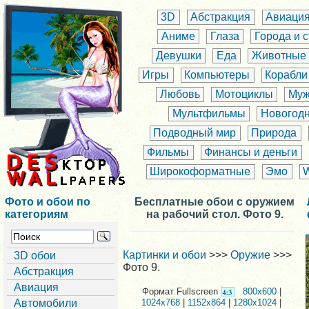
3D
Абстракция
Авиаци
Аниме
Глаза
Города и 
Девушки
Еда
Животные
Игры
Компьютеры
Корабли
Любовь
Мотоциклы
Муж
Мультфильмы
Новогод
Подводный мир
Природа
Фильмы
Финансы и деньги
Широкоформатные
Эмо
Фото и обои по
Бесплатные обои с оружием
категориям
на рабочий стол. Фото 9.
Картинки и обои
>>>
Оружие
>>>
3D обои
Фото 9.
Абстракция
Авиация
Формат Fullscreen
800x600
|
Автомобили
1024x768
|
1152x864
|
1280x1024
|