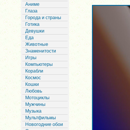
Аниме
Глаза
Города и страны
Готика
Девушки
Еда
Животные
Знаменитости
Игры
Компьютеры
Корабли
Космос
Кошки
Любовь
Мотоциклы
Мужчины
Музыка
Мультфильмы
Новогодние обои