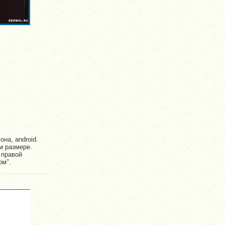
на, android.
м размере.
 правой
ом".