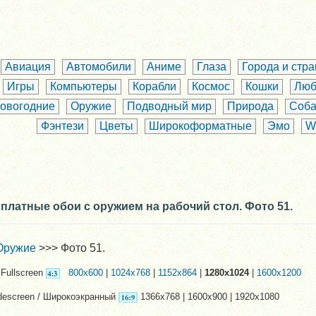
Авиация
Автомобили
Аниме
Глаза
Города и стр
Игры
Компьютеры
Корабли
Космос
Кошки
Люб
овогодние
Оружие
Подводный мир
Природа
Соба
Фэнтези
Цветы
Широкоформатные
Эмо
W
платные обои с оружием на рабочий стол. Фото 51.
Оружие
>>> Фото 51.
Fullscreen
800x600
|
1024x768
|
1152x864
|
1280x1024
|
1600x1200
descreen / Широкоэкранный
1366x768 | 1600x900 | 1920x1080