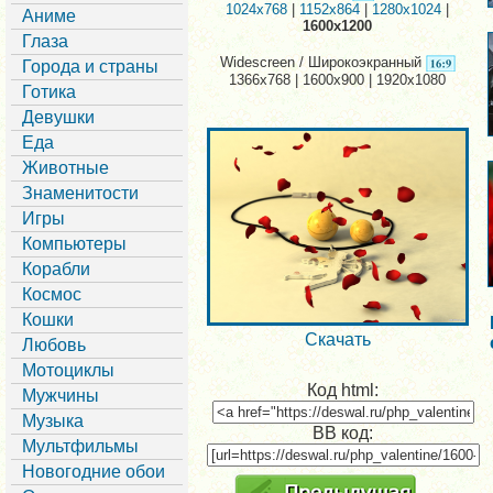
1024x768
|
1152x864
|
1280x1024
|
Аниме
1600x1200
Глаза
Widescreen / Широкоэкранный
Города и страны
1366x768 | 1600x900 | 1920x1080
Готика
Девушки
Еда
Животные
Знаменитости
Игры
Компьютеры
Корабли
Космос
Кошки
Скачать
Любовь
Мотоциклы
Код html:
Мужчины
Музыка
BB код:
Мультфильмы
Новогодние обои