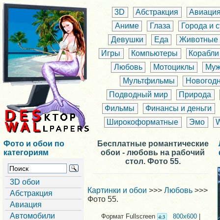
3D
Абстракция
Авиаци
Аниме
Глаза
Города и 
Девушки
Еда
Животные
Игры
Компьютеры
Корабли
Любовь
Мотоциклы
Муж
Мультфильмы
Новогод
Подводный мир
Природа
Фильмы
Финансы и деньги
Широкоформатные
Эмо
Фото и обои по
Бесплатные романтические
категориям
обои - любовь на рабочий
стол. Фото 55.
3D обои
Картинки и обои
>>>
Любовь
>>>
Абстракция
Фото 55.
Авиация
Автомобили
Формат Fullscreen
800x600
|