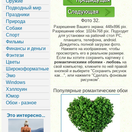
Оружие
Подводный мир
Праздники
Фото 32.
Природа
Разрешение Вашего экрана:
448x896 pix.
Собаки
Разрешение обои: 1024x768 pix. Подходит
Спорт
для установки на рабочий стол PC,
планшета, телефона, android.
Фильмы
Дождитесь полной загрузки фото.
Финансы и деньги
Нажмите на изображение, чтобы
просмотреть его в реальном размере.
Фэнтези
Если вы хотите сохранить картинку с
Цветы
романтическими обоями - любовь
на
свой компьютер, кликните по ней правой
Широкоформатные
кнопкой и выберите "Сохранить рисунок
Эмо
как...", или нажмите "Сделать фоновым
рисунком".
Windows
Хэллоуин
Популярные романтические обои
Юмор
Обои - разное
Это интересно...