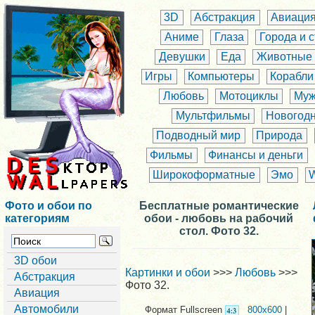
3D
Абстракция
Авиаци
Аниме
Глаза
Города и 
Девушки
Еда
Животные
Игры
Компьютеры
Корабли
Любовь
Мотоциклы
Муж
Мультфильмы
Новогод
Подводный мир
Природа
Фильмы
Финансы и деньги
Широкоформатные
Эмо
Фото и обои по
Бесплатные романтические
категориям
обои - любовь на рабочий
стол. Фото 32.
3D обои
Картинки и обои
>>>
Любовь
>>>
Абстракция
Фото 32.
Авиация
Автомобили
Формат Fullscreen
800x600
|