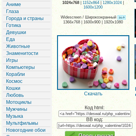
1024x768
|
1152x864
|
1280x1024
|
Аниме
1600x1200
Глаза
Widescreen / Широкоэкранный
Города и страны
1366x768 | 1600x900 | 1920x1080
Готика
Девушки
Еда
Животные
Знаменитости
Игры
Компьютеры
Корабли
Космос
Кошки
Скачать
Любовь
Мотоциклы
Код html:
Мужчины
Музыка
BB код:
Мультфильмы
Новогодние обои