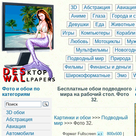
3D
Абстракция
Авиаци
Аниме
Глаза
Города и 
Девушки
Еда
Животные
Игры
Компьютеры
Корабли
Любовь
Мотоциклы
Муж
Мультфильмы
Новогод
Подводный мир
Природа
Фильмы
Финансы и деньги
Широкоформатные
Эмо
Фото и обои по
Бесплатные обои подводного
категориям
мира на рабочий стол. Фото
32.
3D обои
Картинки и обои
>>>
Подводный
Абстракция
мир
>>> Фото 32.
Авиация
Автомобили
Формат Fullscreen
800x600
|