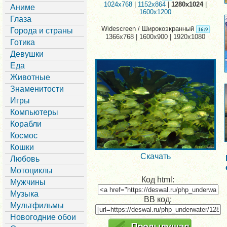
1024x768
|
1152x864
|
1280x1024
|
Аниме
1600x1200
Глаза
Widescreen / Широкоэкранный
Города и страны
1366x768 | 1600x900 | 1920x1080
Готика
Девушки
Еда
Животные
Знаменитости
Игры
Компьютеры
Корабли
Космос
Кошки
Скачать
Любовь
Мотоциклы
Код html:
Мужчины
Музыка
BB код:
Мультфильмы
Новогодние обои